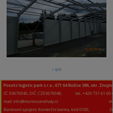
« zpět
Possitz logistic park s.r.o., 671 64 Božice 386, okr. Znoj
IČ: 03670040, DIČ: CZ03670040,
tel.:
+420 731 61 60 
mail: info@montovanehaly
.cz
info@possi
Bankovní spojení: Komerční banka, kód 0100, č