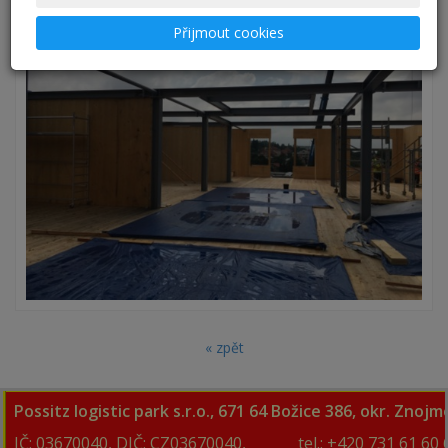
Přijmout cookies
« zpět
Possitz logistic park s.r.o., 671 64 Božice 386, okr. Znoj
IČ: 03670040, DIČ: CZ03670040,
tel.:
+420 731 61 60 